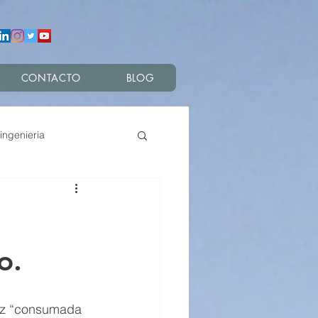
CONTACTO
BLOG
ingenieria
s
o.
vez “consumada 