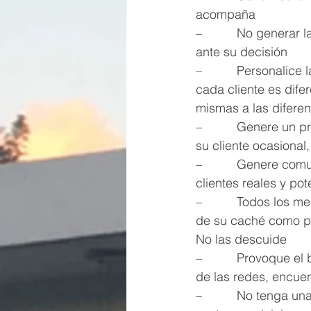
acompaña
–          No generar
ante su decisión
–          Personalic
cada cliente es dife
mismas a las difere
–          Genere un
su cliente ocasional
–          Genere co
clientes reales y pot
–          Todos los 
de su caché como pro
No las descuide
–          Provoque e
de las redes, encue
–          No tenga 