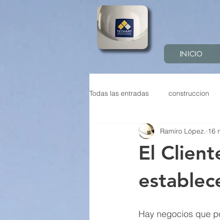
INICIO
Todas las entradas
construccion
Ramiro López.
16 
Construcción sostenible
Pref
El Clien
Construccion industrializada
establec
Hay negocios que po