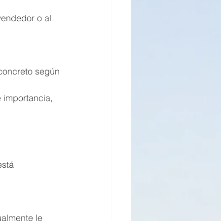
 vendedor o al 
n concreto según 
e importancia, 
está 
ualmente le 