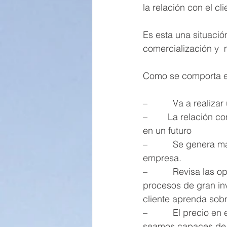
la relación con el cl
Es esta una situació
comercialización y  
Como se comporta el
–          Va a realiz
–        La relación
en un futuro
–          Se genera 
empresa.
–          Revisa las
procesos de gran inv
cliente aprenda sob
–          El precio 
seamos capaces de g