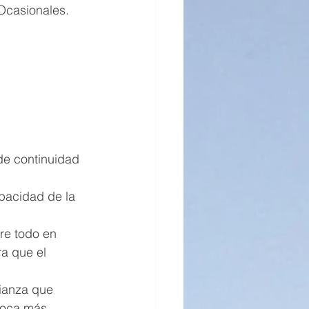
s Ocasionales.
 
 de continuidad 
apacidad de la 
bre todo en 
ra que el 
fianza que 
voca más 