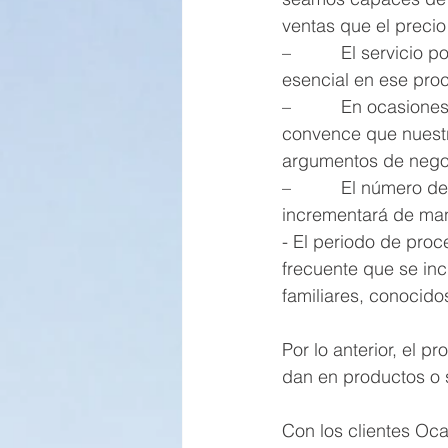
ventas que el precio
–          El servicio
esencial en ese pro
–          En ocasio
convence que nuestra
argumentos de nego
–          El número 
incrementará de man
- El periodo de proc
frecuente que se in
familiares, conocido
Por lo anterior, el 
dan en productos o s
Con los clientes Oca