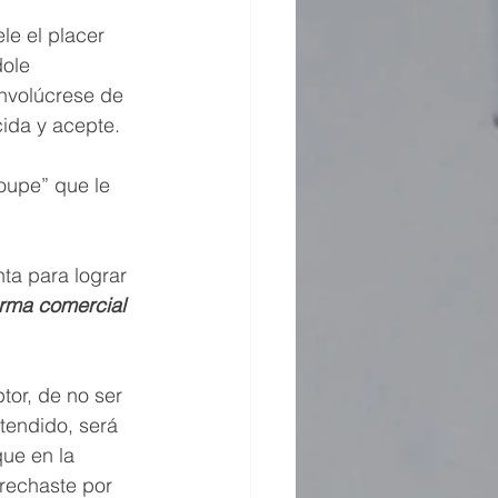
le el placer 
ole 
involúcrese de 
cida y acepte. 
roupe” que le 
ta para lograr 
arma comercial 
tor, de no ser 
tendido, será 
ue en la 
rechaste por 