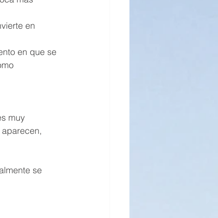
nvierte en 
ento en que se 
como 
es muy 
 aparecen, 
malmente se 