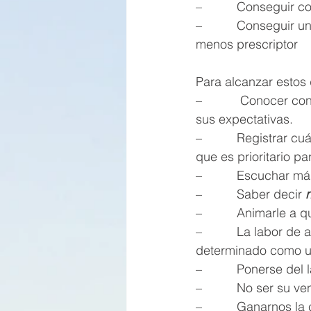
–          Conseguir 
–          Conseguir 
menos prescriptor
Para alcanzar estos 
–           Conocer c
sus expectativas. 
–          Registrar
que es prioritario pa
–          Escuchar m
–          Saber decir 
–          Animarle 
–          La labor 
determinado como un
–          Ponerse del
–          No ser su 
–          Ganarnos l