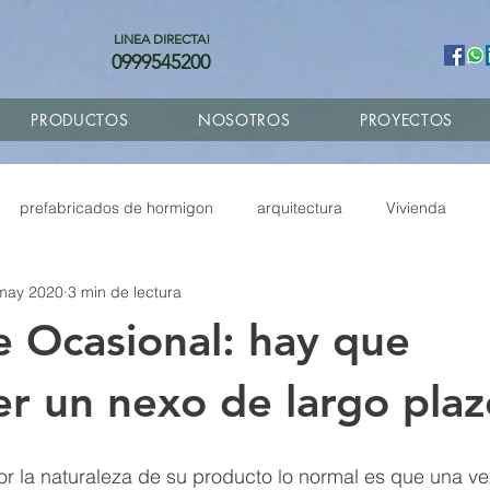
LINEA DIRECTA!
0999545200
PRODUCTOS
NOSOTROS
PROYECTOS
prefabricados de hormigon
arquitectura
Vivienda
may 2020
3 min de lectura
abricados
Remodelacion
Fachadas GRC
Ampliacione
te Ocasional: hay que
Diseño de planos
Economia circular
er un nexo de largo plaz
r la naturaleza de su producto lo normal es que una 