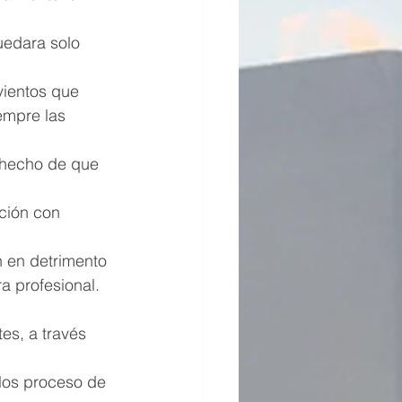
uedara solo 
 vientos que 
empre las 
l hecho de que 
ción con 
n en detrimento 
a profesional. 
tes, a través 
 los proceso de 