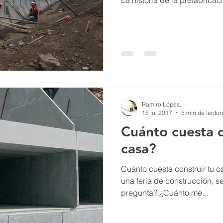
La historia de la prefabrica
DE HORMIGÓ
Ramiro López.
15 jul 2017
5 min de lectur
Cuánto cuesta c
casa?
Cuánto cuesta construir tu 
una feria de construcción, s
pregunta? ¿Cuánto me...