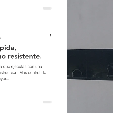
a
pida,
o resistente.
a que ejecutas con una
strucción. Mas control de
or...