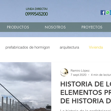
LINEA DIRECTA!
0999545200
PRODUCTOS
NOSOTROS
PROYECTOS
prefabricados de hormigon
arquitectura
Vivienda
fabricados
Remodelacion
Fachadas GRC
Ampliacio
Ramiro López.
7 sept 2020
4 min de lectu
HISTORIA DE 
Diseño de planos
Economia circular
ELEMENTOS P
DE HISTORIA 
ELEMENTOS P