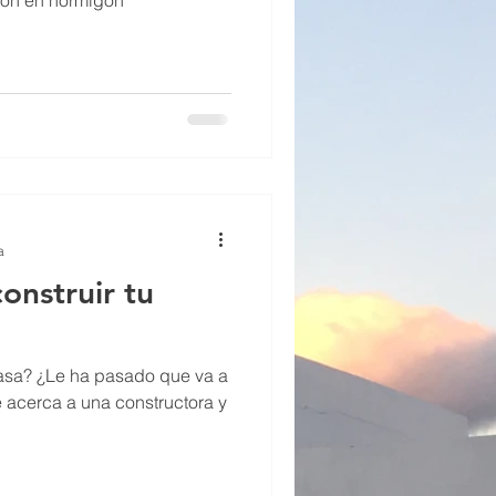
cion en hormigon
N
a
onstruir tu
casa? ¿Le ha pasado que va a
e acerca a una constructora y