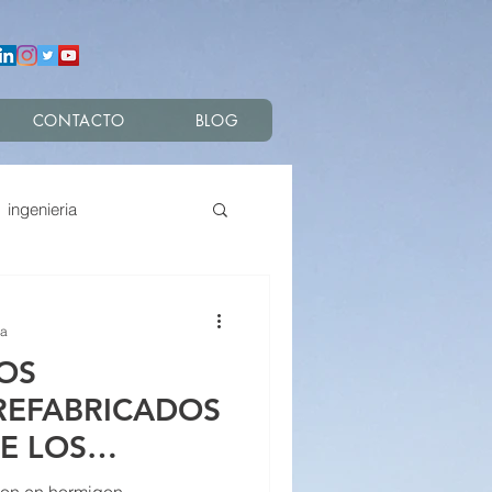
CONTACTO
BLOG
ingenieria
nes
ra
LOS
REFABRICADOS
DE LOS
REFABRICADOS