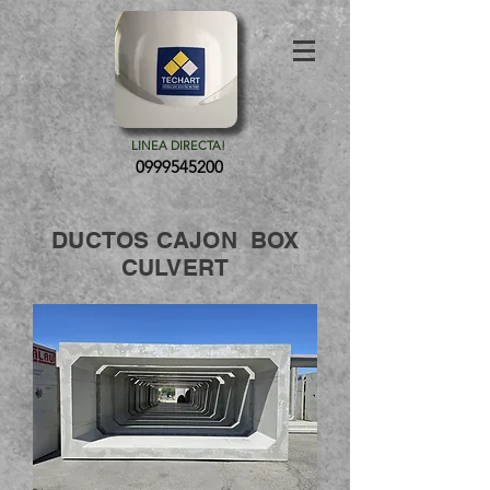
LINEA DIRECTA!
0999545200
DUCTOS CAJON BOX
CULVERT