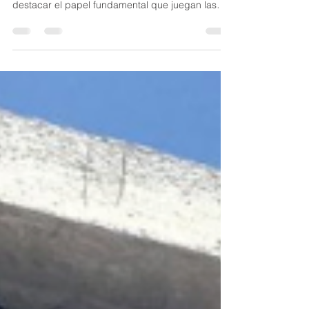
Ecuador
Cuando pienso en la evolución de la
construcción moderna, no puedo dejar de
destacar el papel fundamental que juegan las
fachadas GRC. En Ecuador, esta tecnología está
revolucionando la forma en que diseñamos y
construimos edificios. ¿Quieres saber por qué?
¡Sigue leyendo! ¿Qué son las soluciones
fachadas GRC y por qué importan? Las fachadas
GRC (Glassfiber Reinforced Concrete) son
paneles prefabricados de hormigón reforzado
con fibra de vidrio. Esto les da una resistencia y