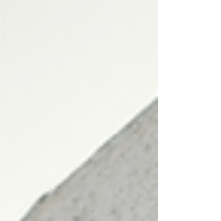
¿Quieres saber por qué son líderes? ¡Te lo cuento
todo! Ventajas de los prefabricados Techart
Ecuador La construcción tradicional puede ser
lenta y costosa. Aquí es donde los prefabricados
Te