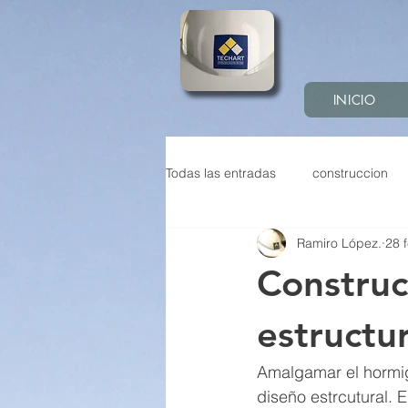
INICIO
Todas las entradas
construccion
Ramiro López.
28 
Construcción sostenible
Pref
Construc
Construccion industrializada
estructu
Amalgamar el hormig
diseño estrcutural. 