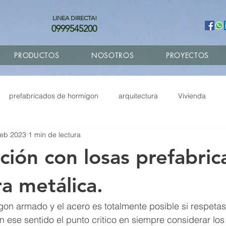
LINEA DIRECTA!
0999545200
PRODUCTOS
NOSOTROS
PROYECTOS
prefabricados de hormigon
arquitectura
Vivienda
feb 2023
1 min de lectura
abricados
Remodelacion
Fachadas GRC
Ampliacione
ción con losas prefabric
Diseño de planos
Economia circular
ra metálica.
on armado y el acero es totalmente posible si respetas
En ese sentido el punto critico en siempre considerar lo