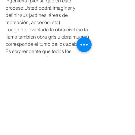
ingeniería (piense que en este 
proceso Usted podrá imaginar y 
definir sus jardines, áreas de 
recreación, accesos, etc)
Luego de levantada la obra civil (se la 
llama también obra gris u obra muerta) 
corresponde el turno de los acabados.
Es sorprendente que todos los 
proyectos que se ofertan tengan 
"acabados de primera o de lujo". Uno 
se pregunta entonces quién usará los 
acabados normales. Por este hecho 
propongo otra definición que va en 
dos pasos:
El primero es evaluar proveedores de 
renombre tomando en cuenta su 
capacidad de servicio al cliente.
Dentro de las gamas de productos de 
proveedores se observa que la 