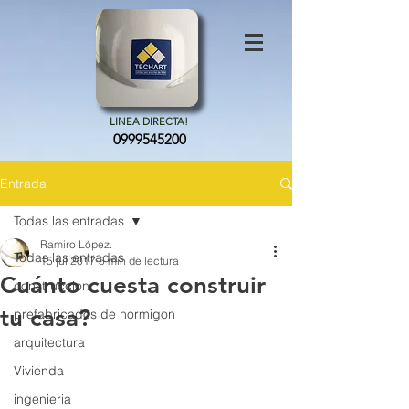
LINEA DIRECTA!
0999545200
Entrada
Todas las entradas
Ramiro López.
Todas las entradas
15 jul 2017
5 min de lectura
Cuánto cuesta construir
construccion
tu casa?
prefabricados de hormigon
arquitectura
Vivienda
ingenieria