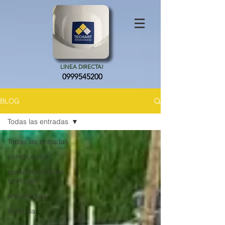
LINEA DIRECTA!
0999545200
BLOG
Todas las entradas
Todas las entradas
construccion
prefabricados de
hormigon
arquitectura
Vivienda