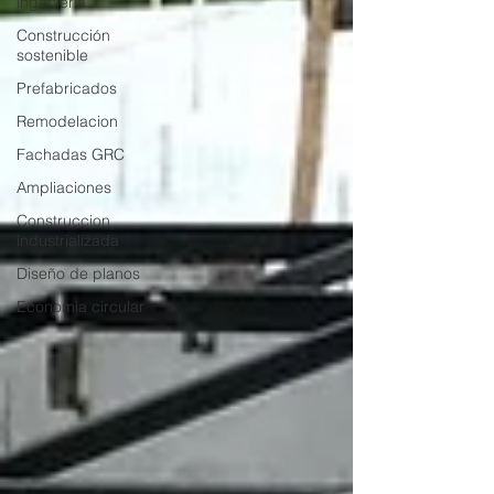
ingenieria
Construcción
sostenible
Prefabricados
Remodelacion
Fachadas GRC
Ampliaciones
Construccion
industrializada
Diseño de planos
Economia circular