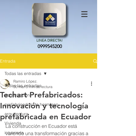
LINEA DIRECTA!
0999545200
Entrada
Todas las entradas
Ramiro López.
Todas las entradas
30 mar
3 min de lectura
Techart Prefabricados:
construccion
Innovación y tecnología
prefabricados de hormigon
arquitectura
prefabricada en Ecuador
Vivienda
La construcción en Ecuador está 
ingenieria
viviendo una transformación gracias a 