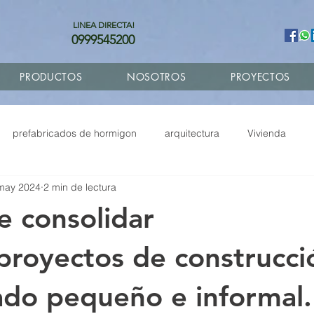
LINEA DIRECTA!
0999545200
PRODUCTOS
NOSOTROS
PROYECTOS
prefabricados de hormigon
arquitectura
Vivienda
may 2024
2 min de lectura
abricados
Remodelacion
Fachadas GRC
Ampliacione
e consolidar
Diseño de planos
Economia circular
/proyectos de construcci
do pequeño e informal.