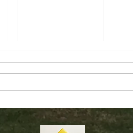
Soluciones fachadas GRC:
La R
Innovación en diseño en
Cons
Ecuador
Pref