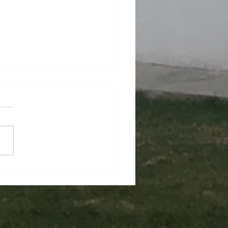
evolución de la
trucción Moderna con
abricados