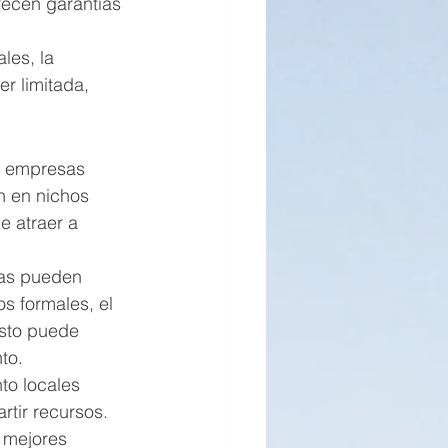
ecen garantías 
les, la 
r limitada, 
s empresas 
n en nichos 
e atraer a 
sas pueden 
s formales, el 
Esto puede 
to.
to locales 
tir recursos. 
 mejores 