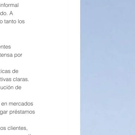
nformal 
do. A 
 tanto los 
ntes 
tensa por 
ticas de 
ivas claras. 
cución de 
o en mercados 
orgar préstamos 
os clientes, 