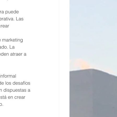
bra puede 
erativa. Las 
rear 
e marketing 
ado. La 
den atraer a 
nformal 
e los desafíos 
n dispuestas a 
stá en crear 
o.