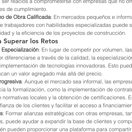
 ser reacios a comprometerse con empresas que no ofr
les de cumplimiento.
o de Obra Calificada
: En mercados pequeños e informa
de trabajadores con habilidades especializadas puede se
idad y la eficiencia de los proyectos de construcción.
a Superar los Retos
y Especialización
: En lugar de competir por volumen, la
 diferenciarse a través de la calidad, la especializació
a implementación de tecnologías innovadoras. Esto pued
scan un valor agregado más allá del precio.
rogresiva
: Aunque el mercado sea informal, las empre
ia la formalización, como la implementación de contrato
 normativas locales y la obtención de certificaciones. 
ianza de los clientes y facilitar el acceso a financiamien
as
: Formar alianzas estratégicas con otras empresas, tan
s, puede ayudar a expandir la base de clientes y compar
én pueden proporcionar una plataforma para compartir