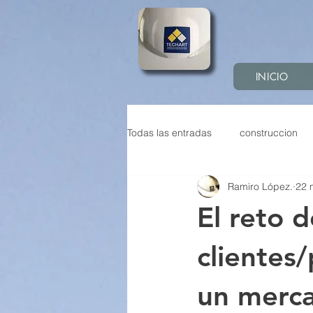
INICIO
Todas las entradas
construccion
Ramiro López.
22 
Construcción sostenible
Pref
El reto d
Construccion industrializada
clientes
un merca